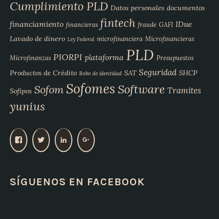
Cumplimiento PLD
Datos personales
documentos
fintech
financiamiento
IDue
financieras
fraude
GAFI
Lavado de dinero
microfinanciera
Microfinancieras
Ley Federal
PLD
PIORPI
plataforma
Microfinanzas
Presupuestos
Seguridad
Productos de Crédito
SAT
SHCP
Robo de identidad
Sofomes
Software
Sofom
Tramites
Sofipos
yunius
V
V
V
V
e
e
e
e
r
r
r
r
p
p
p
p
SÍGUENOS EN FACEBOOK
e
e
e
e
r
r
r
r
f
f
f
f
i
i
i
i
l
l
l
l