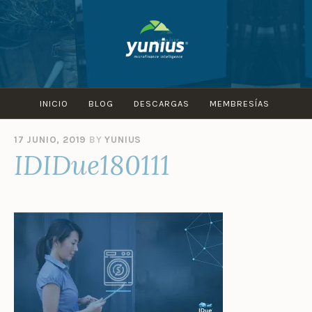
Skip
to
content
INICIO
BLOG
DESCARGAS
MEMBRESÍAS
17 JUNIO, 2019
BY
YUNIUS
IDIDue180111