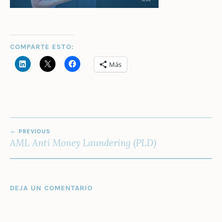
COMPARTE ESTO:
Más
NAVEGACIÓN
PREVIOUS
DE
AML Anti Money Laundering (PLD)
ENTRADAS
DEJA UN COMENTARIO