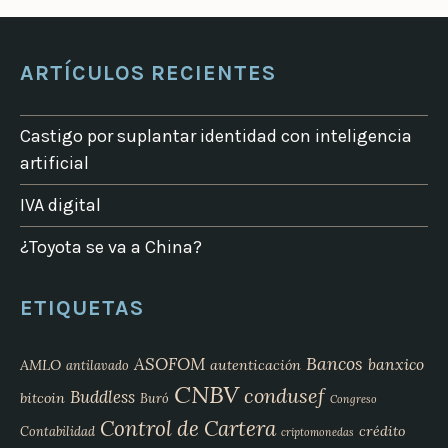
ARTÍCULOS RECIENTES
Castigo por suplantar identidad con inteligencia
artificial
IVA digital
¿Toyota se va a China?
ETIQUETAS
Bancos
ASOFOM
banxico
AMLO
autenticación
antilavado
CNBV
condusef
Buddless
bitcoin
Buró
Congreso
Control de Cartera
crédito
Contabilidad
criptomonedas