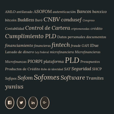
Bancos
ASOFOM
banxico
AMLO
autenticación
antilavado
CNBV
condusef
Buddless
bitcoin
Buró
Congreso
Control de Cartera
crédito
Contabilidad
criptomonedas
Cumplimiento PLD
Datos personales
documentos
fintech
financiamiento
IDue
financieras
fraude
GAFI
Lavado de dinero
microfinanciera
Microfinancieras
Ley Federal
PLD
PIORPI
plataforma
Microfinanzas
Presupuestos
Seguridad
Productos de Crédito
SAT
SHCP
Robo de identidad
Sofomes
Software
Sofom
Tramites
Sofipos
yunius
V
V
V
V
e
e
e
e