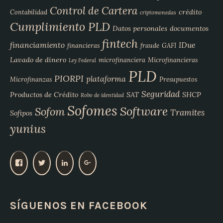
Control de Cartera
crédito
Contabilidad
criptomonedas
Cumplimiento PLD
Datos personales
documentos
fintech
financiamiento
IDue
financieras
fraude
GAFI
Lavado de dinero
microfinanciera
Microfinancieras
Ley Federal
PLD
PIORPI
plataforma
Microfinanzas
Presupuestos
Seguridad
Productos de Crédito
SAT
SHCP
Robo de identidad
Sofomes
Software
Sofom
Tramites
Sofipos
yunius
V
V
V
V
e
e
e
e
r
r
r
r
p
p
p
p
SÍGUENOS EN FACEBOOK
e
e
e
e
r
r
r
r
f
f
f
f