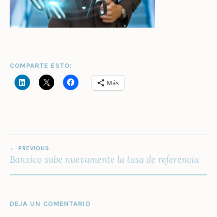
COMPARTE ESTO:
Más
NAVEGACIÓN
PREVIOUS
DE
Banxico sube nuevamente la tasa de referencia
ENTRADAS
DEJA UN COMENTARIO