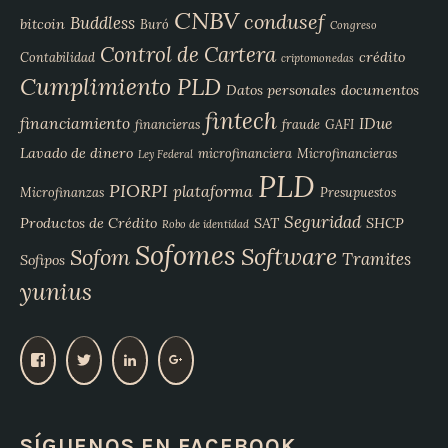
CNBV
condusef
Buddless
bitcoin
Buró
Congreso
Control de Cartera
crédito
Contabilidad
criptomonedas
Cumplimiento PLD
Datos personales
documentos
fintech
financiamiento
IDue
financieras
fraude
GAFI
Lavado de dinero
microfinanciera
Microfinancieras
Ley Federal
PLD
PIORPI
plataforma
Microfinanzas
Presupuestos
Seguridad
Productos de Crédito
SAT
SHCP
Robo de identidad
Sofomes
Software
Sofom
Tramites
Sofipos
yunius
V
V
V
V
e
e
e
e
r
r
r
r
p
p
p
p
SÍGUENOS EN FACEBOOK
e
e
e
e