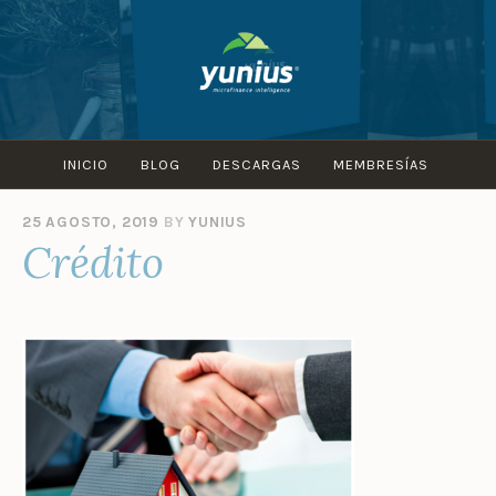
Skip
to
content
INICIO
BLOG
DESCARGAS
MEMBRESÍAS
25 AGOSTO, 2019
BY
YUNIUS
Crédito