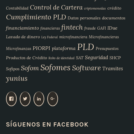
Control de Cartera
crédito
Contabilidad
criptomonedas
Cumplimiento PLD
Datos personales
documentos
fintech
financiamiento
IDue
financieras
fraude
GAFI
Lavado de dinero
microfinanciera
Microfinancieras
Ley Federal
PLD
PIORPI
plataforma
Microfinanzas
Presupuestos
Seguridad
Productos de Crédito
SAT
SHCP
Robo de identidad
Sofomes
Software
Sofom
Tramites
Sofipos
yunius
V
V
V
V
e
e
e
e
r
r
r
r
p
p
p
p
SÍGUENOS EN FACEBOOK
e
e
e
e
r
r
r
r