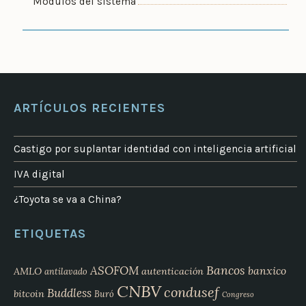
Módulos del sistema
ARTÍCULOS RECIENTES
Castigo por suplantar identidad con inteligencia artificial
IVA digital
¿Toyota se va a China?
ETIQUETAS
Bancos
ASOFOM
banxico
AMLO
autenticación
antilavado
CNBV
condusef
Buddless
bitcoin
Buró
Congreso