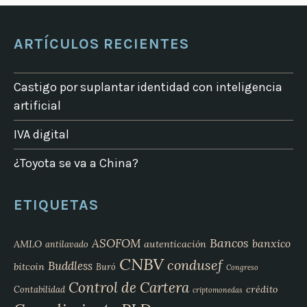
ARTÍCULOS RECIENTES
Castigo por suplantar identidad con inteligencia
artificial
IVA digital
¿Toyota se va a China?
ETIQUETAS
Bancos
ASOFOM
banxico
AMLO
autenticación
antilavado
CNBV
condusef
Buddless
bitcoin
Buró
Congreso
Control de Cartera
crédito
Contabilidad
criptomonedas