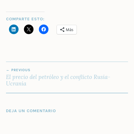
COMPARTE ESTO:
Más
NAVEGACIÓN
PREVIOUS
DE
El precio del petróleo y el conflicto Rusia-
ENTRADAS
Ucrania
DEJA UN COMENTARIO