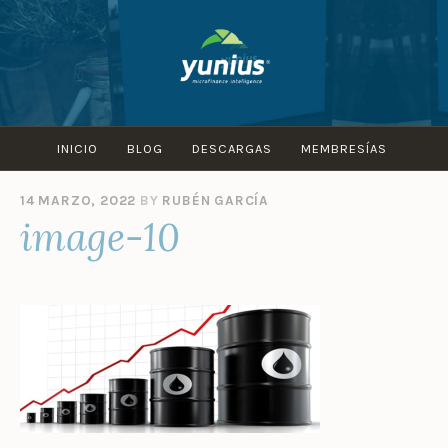
Skip
to
content
INICIO
BLOG
DESCARGAS
MEMBRESÍAS
14 MARZO, 2022
BY
RUBÉN GARCÍA
image-10