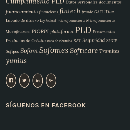
Cumplimiento PLD
Datos personales
documentos
fintech
financiamiento
IDue
financieras
fraude
GAFI
Lavado de dinero
microfinanciera
Microfinancieras
Ley Federal
PLD
PIORPI
plataforma
Microfinanzas
Presupuestos
Seguridad
Productos de Crédito
SAT
SHCP
Robo de identidad
Sofomes
Software
Sofom
Tramites
Sofipos
yunius
V
V
V
V
e
e
e
e
r
r
r
r
p
p
p
p
SÍGUENOS EN FACEBOOK
e
e
e
e
r
r
r
r
f
f
f
f
i
i
i
i
l
l
l
l
d
d
d
d