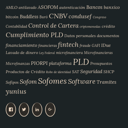
Bancos
ASOFOM
banxico
AMLO
autenticación
antilavado
CNBV
condusef
Buddless
bitcoin
Buró
Congreso
Control de Cartera
crédito
Contabilidad
criptomonedas
Cumplimiento PLD
Datos personales
documentos
fintech
financiamiento
IDue
financieras
fraude
GAFI
Lavado de dinero
microfinanciera
Microfinancieras
Ley Federal
PLD
PIORPI
plataforma
Microfinanzas
Presupuestos
Seguridad
Productos de Crédito
SAT
SHCP
Robo de identidad
Sofomes
Software
Sofom
Tramites
Sofipos
yunius
V
V
V
V
e
e
e
e
r
r
r
r