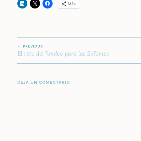
Más
NAVEGACIÓN
PREVIOUS
DE
El reto del fondeo para las Sofomes
ENTRADAS
DEJA UN COMENTARIO