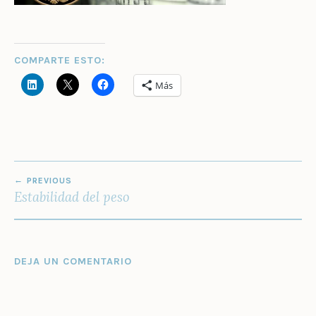
COMPARTE ESTO:
Más
NAVEGACIÓN
PREVIOUS
DE
Estabilidad del peso
ENTRADAS
DEJA UN COMENTARIO