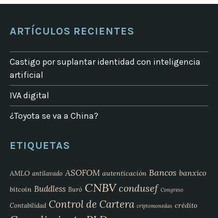
ARTÍCULOS RECIENTES
Castigo por suplantar identidad con inteligencia
artificial
IVA digital
¿Toyota se va a China?
ETIQUETAS
Bancos
ASOFOM
banxico
AMLO
autenticación
antilavado
CNBV
condusef
Buddless
bitcoin
Buró
Congreso
Control de Cartera
crédito
Contabilidad
criptomonedas