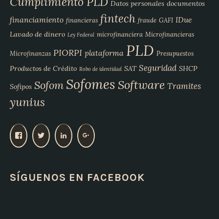
Cumplimiento PLD
Datos personales
documentos
fintech
financiamiento
IDue
financieras
fraude
GAFI
Lavado de dinero
microfinanciera
Microfinancieras
Ley Federal
PLD
PIORPI
plataforma
Microfinanzas
Presupuestos
Seguridad
Productos de Crédito
SAT
SHCP
Robo de identidad
Sofomes
Software
Sofom
Tramites
Sofipos
yunius
V
V
V
V
e
e
e
e
r
r
r
r
p
p
p
p
SÍGUENOS EN FACEBOOK
e
e
e
e
r
r
r
r
f
f
f
f
i
i
i
i
l
l
l
l
d
d
d
d