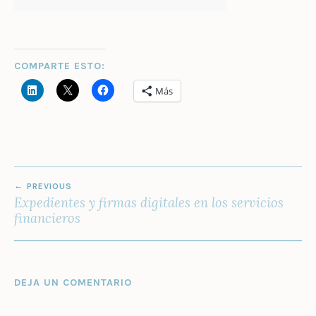
COMPARTE ESTO:
Más
NAVEGACIÓN
PREVIOUS
DE
Expedientes y firmas digitales en los servicios
ENTRADAS
financieros
DEJA UN COMENTARIO