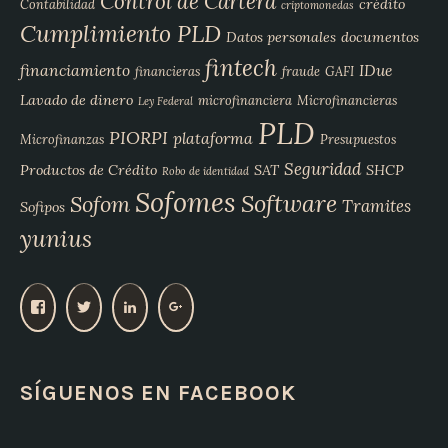
Control de Cartera
crédito
Contabilidad
criptomonedas
Cumplimiento PLD
Datos personales
documentos
fintech
financiamiento
IDue
financieras
fraude
GAFI
Lavado de dinero
microfinanciera
Microfinancieras
Ley Federal
PLD
PIORPI
plataforma
Microfinanzas
Presupuestos
Seguridad
Productos de Crédito
SAT
SHCP
Robo de identidad
Sofomes
Software
Sofom
Tramites
Sofipos
yunius
V
V
V
V
e
e
e
e
r
r
r
r
p
p
p
p
SÍGUENOS EN FACEBOOK
e
e
e
e
r
r
r
r
f
f
f
f
i
i
i
i