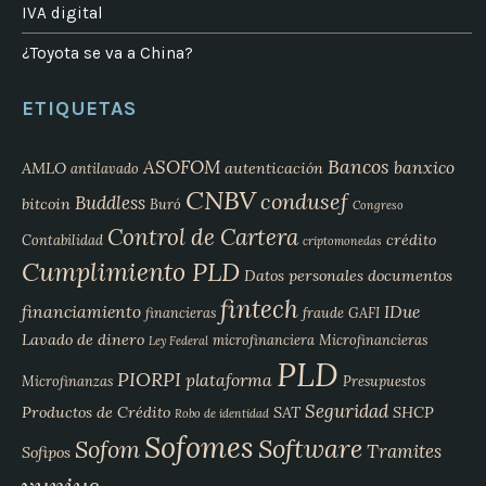
IVA digital
¿Toyota se va a China?
ETIQUETAS
Bancos
ASOFOM
banxico
AMLO
autenticación
antilavado
CNBV
condusef
Buddless
bitcoin
Buró
Congreso
Control de Cartera
crédito
Contabilidad
criptomonedas
Cumplimiento PLD
Datos personales
documentos
fintech
financiamiento
IDue
financieras
fraude
GAFI
Lavado de dinero
microfinanciera
Microfinancieras
Ley Federal
PLD
PIORPI
plataforma
Microfinanzas
Presupuestos
Seguridad
Productos de Crédito
SAT
SHCP
Robo de identidad
Sofomes
Software
Sofom
Tramites
Sofipos