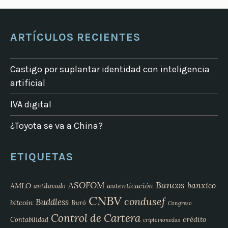
ARTÍCULOS RECIENTES
Castigo por suplantar identidad con inteligencia
artificial
IVA digital
¿Toyota se va a China?
ETIQUETAS
Bancos
ASOFOM
banxico
AMLO
autenticación
antilavado
CNBV
condusef
Buddless
bitcoin
Buró
Congreso
Control de Cartera
crédito
Contabilidad
criptomonedas