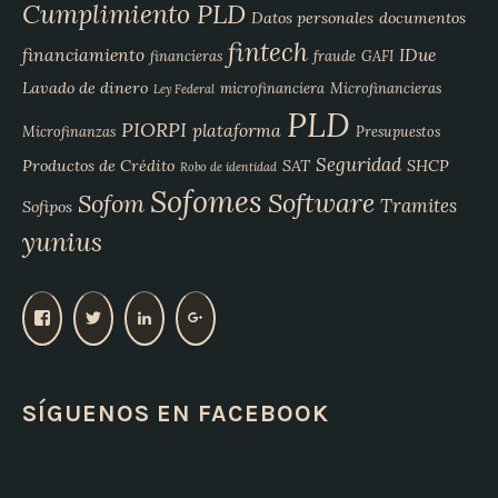
Cumplimiento PLD
Datos personales
documentos
fintech
financiamiento
IDue
financieras
fraude
GAFI
Lavado de dinero
microfinanciera
Microfinancieras
Ley Federal
PLD
PIORPI
plataforma
Microfinanzas
Presupuestos
Seguridad
Productos de Crédito
SAT
SHCP
Robo de identidad
Sofomes
Software
Sofom
Tramites
Sofipos
yunius
V
V
V
V
e
e
e
e
r
r
r
r
p
p
p
p
SÍGUENOS EN FACEBOOK
e
e
e
e
r
r
r
r
f
f
f
f
i
i
i
i
l
l
l
l