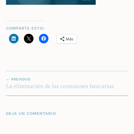
COMPARTE ESTO:
Más
NAVEGACIÓN
PREVIOUS
DE
La eliminación de las comisiones bancarias.
ENTRADAS
DEJA UN COMENTARIO