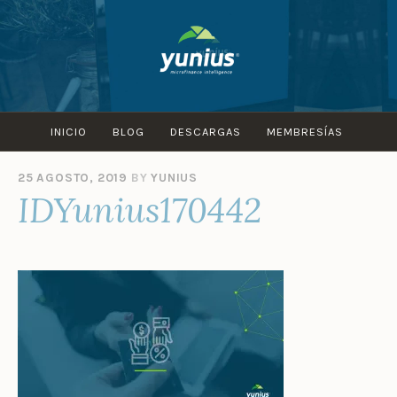
Skip
to
content
INICIO
BLOG
DESCARGAS
MEMBRESÍAS
25 AGOSTO, 2019
BY
YUNIUS
IDYunius170442