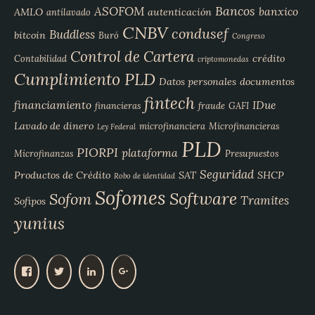
Bancos
ASOFOM
banxico
AMLO
autenticación
antilavado
CNBV
condusef
Buddless
bitcoin
Buró
Congreso
Control de Cartera
crédito
Contabilidad
criptomonedas
Cumplimiento PLD
Datos personales
documentos
fintech
financiamiento
IDue
financieras
fraude
GAFI
Lavado de dinero
microfinanciera
Microfinancieras
Ley Federal
PLD
PIORPI
plataforma
Microfinanzas
Presupuestos
Seguridad
Productos de Crédito
SAT
SHCP
Robo de identidad
Sofomes
Software
Sofom
Tramites
Sofipos
yunius
V
V
V
V
e
e
e
e
r
r
r
r