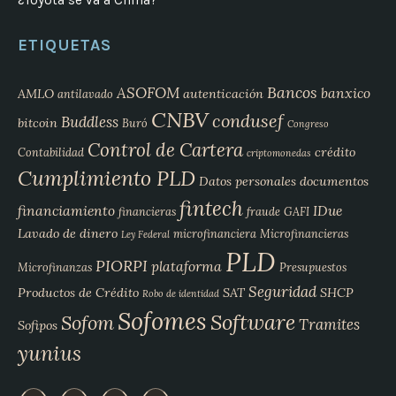
ETIQUETAS
Bancos
ASOFOM
banxico
AMLO
autenticación
antilavado
CNBV
condusef
Buddless
bitcoin
Buró
Congreso
Control de Cartera
crédito
Contabilidad
criptomonedas
Cumplimiento PLD
Datos personales
documentos
fintech
financiamiento
IDue
financieras
fraude
GAFI
Lavado de dinero
microfinanciera
Microfinancieras
Ley Federal
PLD
PIORPI
plataforma
Microfinanzas
Presupuestos
Seguridad
Productos de Crédito
SAT
SHCP
Robo de identidad
Sofomes
Software
Sofom
Tramites
Sofipos
yunius