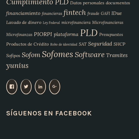
Cumplimiento PLD
Datos personales
documentos
fintech
financiamiento
IDue
financieras
fraude
GAFI
Lavado de dinero
microfinanciera
Microfinancieras
Ley Federal
PLD
PIORPI
plataforma
Microfinanzas
Presupuestos
Seguridad
Productos de Crédito
SAT
SHCP
Robo de identidad
Sofomes
Software
Sofom
Tramites
Sofipos
yunius
V
V
V
V
e
e
e
e
r
r
r
r
p
p
p
p
SÍGUENOS EN FACEBOOK
e
e
e
e
r
r
r
r
f
f
f
f
i
i
i
i
l
l
l
l
d
d
d
d