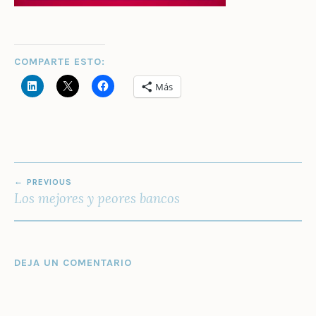
COMPARTE ESTO:
Más
NAVEGACIÓN
PREVIOUS
DE
Los mejores y peores bancos
ENTRADAS
DEJA UN COMENTARIO