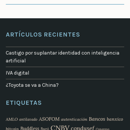
ARTÍCULOS RECIENTES
Castigo por suplantar identidad con inteligencia
artificial
IVA digital
¿Toyota se va a China?
ETIQUETAS
Bancos
ASOFOM
banxico
AMLO
autenticación
antilavado
CNBV
condusef
Buddless
bitcoin
Buró
Congreso