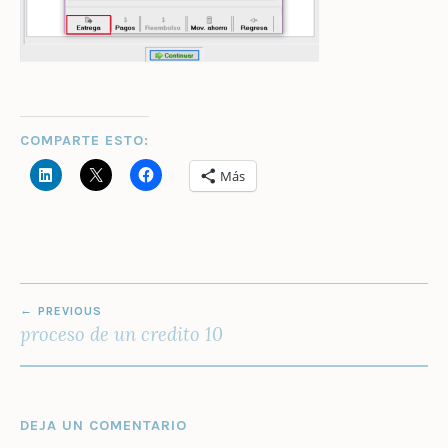
COMPARTE ESTO:
Más
NAVEGACIÓN
PREVIOUS
DE
proceso de un credito 10
ENTRADAS
DEJA UN COMENTARIO