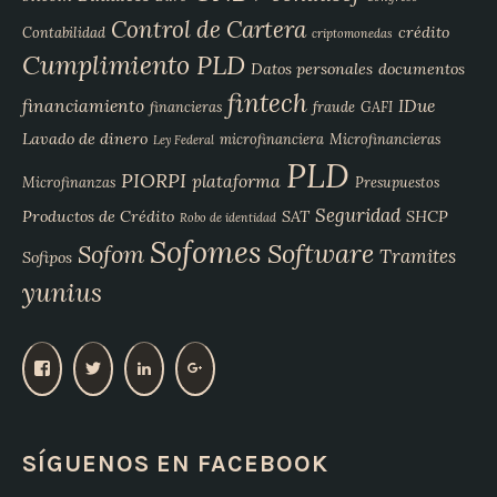
Control de Cartera
crédito
Contabilidad
criptomonedas
Cumplimiento PLD
Datos personales
documentos
fintech
financiamiento
IDue
financieras
fraude
GAFI
Lavado de dinero
microfinanciera
Microfinancieras
Ley Federal
PLD
PIORPI
plataforma
Microfinanzas
Presupuestos
Seguridad
Productos de Crédito
SAT
SHCP
Robo de identidad
Sofomes
Software
Sofom
Tramites
Sofipos
yunius
V
V
V
V
e
e
e
e
r
r
r
r
p
p
p
p
SÍGUENOS EN FACEBOOK
e
e
e
e
r
r
r
r