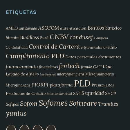
ETIQUETAS
Bancos
ASOFOM
banxico
AMLO
autenticación
antilavado
CNBV
condusef
Buddless
bitcoin
Buró
Congreso
Control de Cartera
crédito
Contabilidad
criptomonedas
Cumplimiento PLD
Datos personales
documentos
fintech
financiamiento
IDue
financieras
fraude
GAFI
Lavado de dinero
microfinanciera
Microfinancieras
Ley Federal
PLD
PIORPI
plataforma
Microfinanzas
Presupuestos
Seguridad
Productos de Crédito
SAT
SHCP
Robo de identidad
Sofomes
Software
Sofom
Tramites
Sofipos
yunius