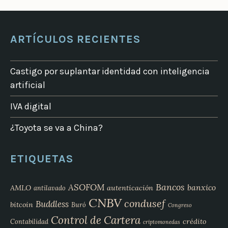
ARTÍCULOS RECIENTES
Castigo por suplantar identidad con inteligencia
artificial
IVA digital
¿Toyota se va a China?
ETIQUETAS
Bancos
ASOFOM
banxico
AMLO
autenticación
antilavado
CNBV
condusef
Buddless
bitcoin
Buró
Congreso
Control de Cartera
crédito
Contabilidad
criptomonedas