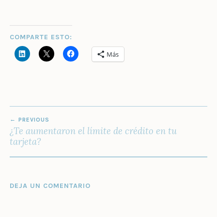
COMPARTE ESTO:
Más
NAVEGACIÓN
PREVIOUS
DE
¿Te aumentaron el límite de crédito en tu
ENTRADAS
tarjeta?
DEJA UN COMENTARIO