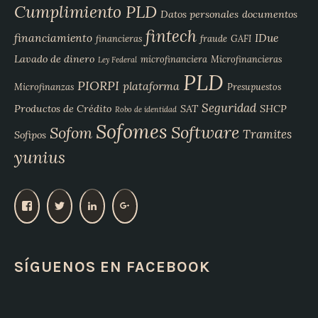
Cumplimiento PLD
Datos personales
documentos
fintech
financiamiento
IDue
financieras
fraude
GAFI
Lavado de dinero
microfinanciera
Microfinancieras
Ley Federal
PLD
PIORPI
plataforma
Microfinanzas
Presupuestos
Seguridad
Productos de Crédito
SAT
SHCP
Robo de identidad
Sofomes
Software
Sofom
Tramites
Sofipos
yunius
V
V
V
V
e
e
e
e
r
r
r
r
p
p
p
p
SÍGUENOS EN FACEBOOK
e
e
e
e
r
r
r
r
f
f
f
f
i
i
i
i
l
l
l
l