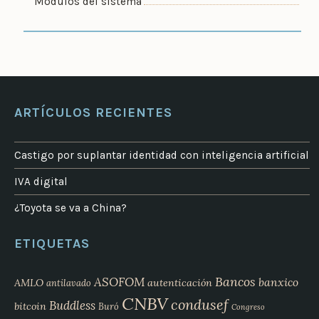
Módulos del sistema
ARTÍCULOS RECIENTES
Castigo por suplantar identidad con inteligencia artificial
IVA digital
¿Toyota se va a China?
ETIQUETAS
Bancos
ASOFOM
banxico
AMLO
autenticación
antilavado
CNBV
condusef
Buddless
bitcoin
Buró
Congreso