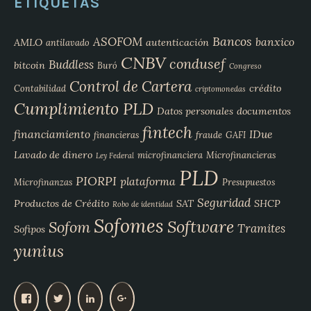
ETIQUETAS
Bancos
ASOFOM
banxico
AMLO
autenticación
antilavado
CNBV
condusef
Buddless
bitcoin
Buró
Congreso
Control de Cartera
crédito
Contabilidad
criptomonedas
Cumplimiento PLD
Datos personales
documentos
fintech
financiamiento
IDue
financieras
fraude
GAFI
Lavado de dinero
microfinanciera
Microfinancieras
Ley Federal
PLD
PIORPI
plataforma
Microfinanzas
Presupuestos
Seguridad
Productos de Crédito
SAT
SHCP
Robo de identidad
Sofomes
Software
Sofom
Tramites
Sofipos
yunius