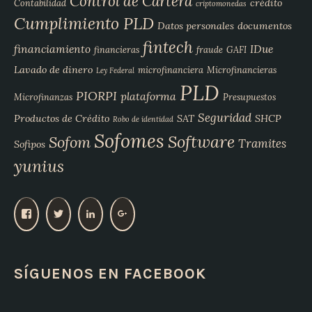
Control de Cartera
crédito
Contabilidad
criptomonedas
Cumplimiento PLD
Datos personales
documentos
fintech
financiamiento
IDue
financieras
fraude
GAFI
Lavado de dinero
microfinanciera
Microfinancieras
Ley Federal
PLD
PIORPI
plataforma
Microfinanzas
Presupuestos
Seguridad
Productos de Crédito
SAT
SHCP
Robo de identidad
Sofomes
Software
Sofom
Tramites
Sofipos
yunius
V
V
V
V
e
e
e
e
r
r
r
r
p
p
p
p
SÍGUENOS EN FACEBOOK
e
e
e
e
r
r
r
r
f
f
f
f
i
i
i
i