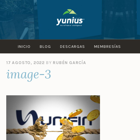
Skip
to
content
INICIO
BLOG
DESCARGAS
MEMBRESÍAS
17 AGOSTO, 2022
BY
RUBÉN GARCÍA
image-3