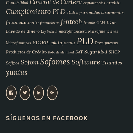
Control de Cartera
crédito
Contabilidad
criptomonedas
Cumplimiento PLD
Datos personales
documentos
fintech
financiamiento
IDue
financieras
fraude
GAFI
Lavado de dinero
microfinanciera
Microfinancieras
Ley Federal
PLD
PIORPI
plataforma
Microfinanzas
Presupuestos
Seguridad
Productos de Crédito
SAT
SHCP
Robo de identidad
Sofomes
Software
Sofom
Tramites
Sofipos
yunius
V
V
V
V
e
e
e
e
r
r
r
r
p
p
p
p
SÍGUENOS EN FACEBOOK
e
e
e
e
r
r
r
r
f
f
f
f
i
i
i
i