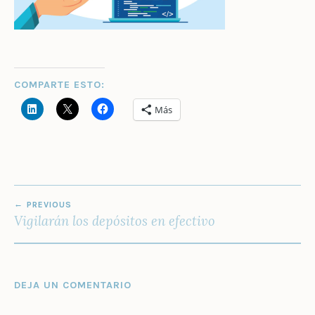
COMPARTE ESTO:
Más
NAVEGACIÓN
PREVIOUS
DE
Vigilarán los depósitos en efectivo
ENTRADAS
DEJA UN COMENTARIO