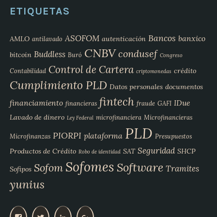
ETIQUETAS
Bancos
ASOFOM
banxico
AMLO
autenticación
antilavado
CNBV
condusef
Buddless
bitcoin
Buró
Congreso
Control de Cartera
crédito
Contabilidad
criptomonedas
Cumplimiento PLD
Datos personales
documentos
fintech
financiamiento
IDue
financieras
fraude
GAFI
Lavado de dinero
microfinanciera
Microfinancieras
Ley Federal
PLD
PIORPI
plataforma
Microfinanzas
Presupuestos
Seguridad
Productos de Crédito
SAT
SHCP
Robo de identidad
Sofomes
Software
Sofom
Tramites
Sofipos
yunius