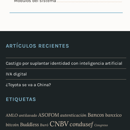
Módulos del sistema
ARTÍCULOS RECIENTES
Castigo por suplantar identidad con inteligencia artificial
IVA digital
¿Toyota se va a China?
ETIQUETAS
Bancos
ASOFOM
banxico
AMLO
autenticación
antilavado
CNBV
condusef
Buddless
bitcoin
Buró
Congreso