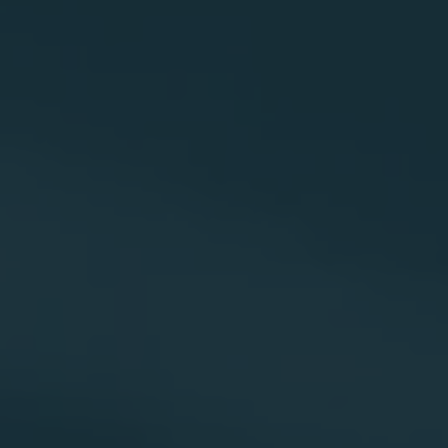
R
T
E
D
E
L
B
U
R
Ó
D
E
C
R
É
D
I
T
O
?
»