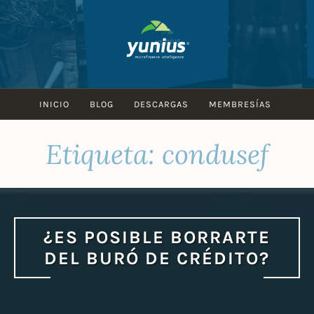
Skip
to
content
INICIO
BLOG
DESCARGAS
MEMBRESÍAS
Etiqueta:
condusef
¿ES POSIBLE BORRARTE
DEL BURÓ DE CRÉDITO?