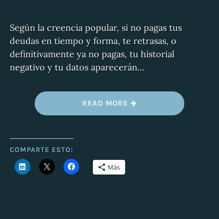
Según la creencia popular, si no pagas tus
deudas en tiempo y forma, te retrasas, o
definitivamente ya no pagas, tu historial
negativo y tu datos aparecerán…
«
READ MORE
¿
E
S
P
O
S
COMPARTE ESTO:
I
B
Más
L
E
B
O
R
R
A