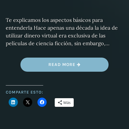
Te explicamos los aspectos básicos para
entenderla Hace apenas una década la idea de
utilizar dinero virtual era exclusiva de las
películas de ciencia ficción, sin embargo,…
«
READ MORE
L
A
L
E
Y
F
COMPARTE ESTO:
I
N
Más
T
E
C
H
.
»