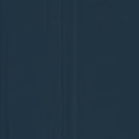
L
A
U
N
D
E
R
I
N
G
(
P
L
D
)
»