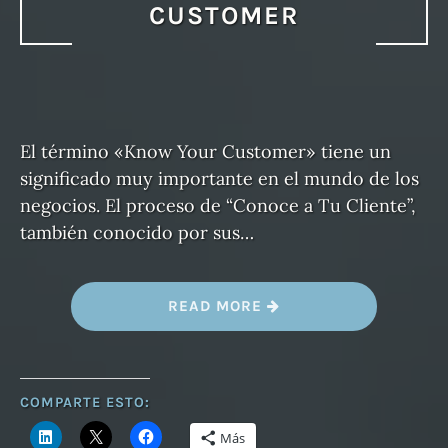
CUSTOMER
El término «Know Your Customer» tiene un
significado muy importante en el mundo de los
negocios. El proceso de “Conoce a Tu Cliente”,
también conocido por sus…
«
READ MORE
K
Y
C
K
N
O
COMPARTE ESTO:
W
Y
Más
O