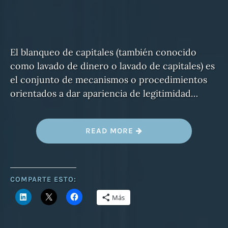
El blanqueo de capitales (también conocido
como lavado de dinero o lavado de capitales) es
el conjunto de mecanismos o procedimientos
orientados a dar apariencia de legitimidad…
«
READ MORE
A
M
L
A
N
T
COMPARTE ESTO:
I
M
Más
O
N
E
Y