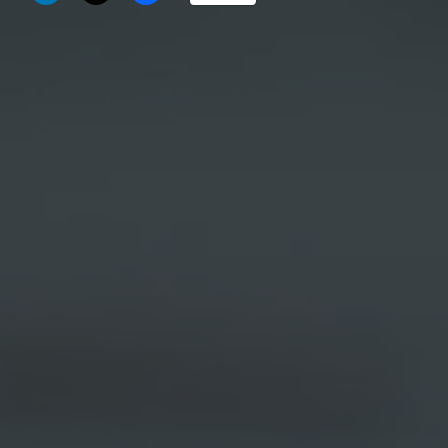
U
R
C
U
S
T
O
M
E
R
»