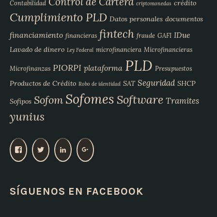
Control de Cartera
crédito
Contabilidad
criptomonedas
Cumplimiento PLD
Datos personales
documentos
fintech
financiamiento
IDue
financieras
fraude
GAFI
Lavado de dinero
microfinanciera
Microfinancieras
Ley Federal
PLD
PIORPI
plataforma
Microfinanzas
Presupuestos
Seguridad
Productos de Crédito
SAT
SHCP
Robo de identidad
Sofomes
Software
Sofom
Tramites
Sofipos
yunius
V
V
V
V
e
e
e
e
r
r
r
r
p
p
p
p
SÍGUENOS EN FACEBOOK
e
e
e
e
r
r
r
r
f
f
f
f
i
i
i
i