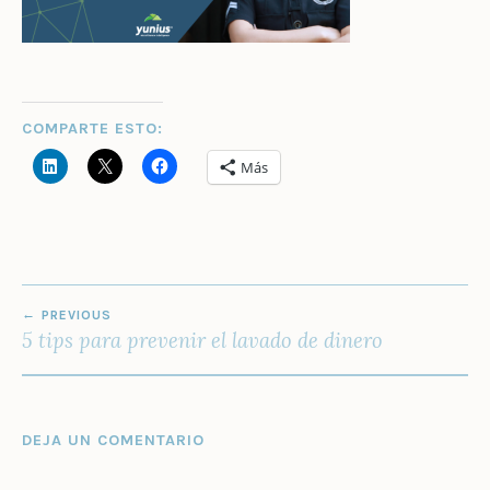
COMPARTE ESTO:
Más
NAVEGACIÓN
PREVIOUS
DE
5 tips para prevenir el lavado de dinero
ENTRADAS
DEJA UN COMENTARIO