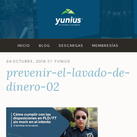
Skip
to
content
INICIO
BLOG
DESCARGAS
MEMBRESÍAS
24 OCTUBRE, 2016
BY
YUNIUS
prevenir-el-lavado-de-
dinero-02