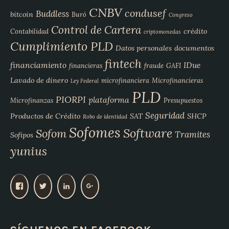
CNBV
condusef
Buddless
bitcoin
Buró
Congreso
Control de Cartera
crédito
Contabilidad
criptomonedas
Cumplimiento PLD
Datos personales
documentos
fintech
financiamiento
IDue
financieras
fraude
GAFI
Lavado de dinero
microfinanciera
Microfinancieras
Ley Federal
PLD
PIORPI
plataforma
Microfinanzas
Presupuestos
Seguridad
Productos de Crédito
SAT
SHCP
Robo de identidad
Sofomes
Software
Sofom
Tramites
Sofipos
yunius
V
V
V
V
e
e
e
e
r
r
r
r
p
p
p
p