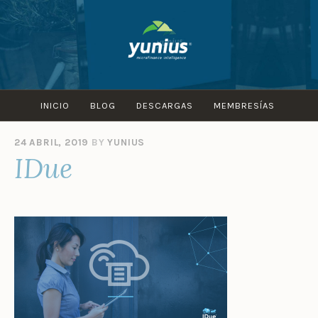
Skip
to
content
INICIO
BLOG
DESCARGAS
MEMBRESÍAS
24 ABRIL, 2019
BY
YUNIUS
IDue