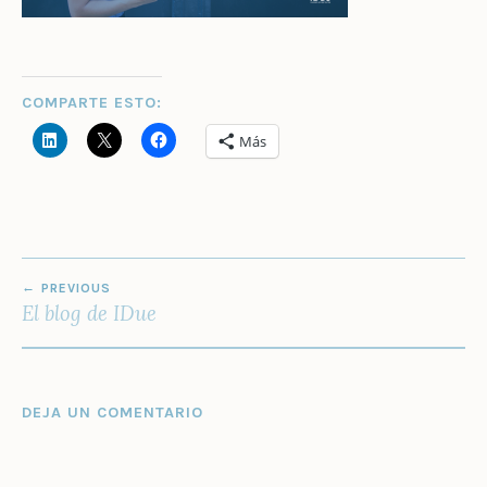
COMPARTE ESTO:
Más
NAVEGACIÓN
PREVIOUS
DE
El blog de IDue
ENTRADAS
DEJA UN COMENTARIO