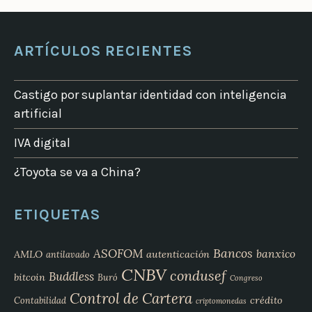
ARTÍCULOS RECIENTES
Castigo por suplantar identidad con inteligencia
artificial
IVA digital
¿Toyota se va a China?
ETIQUETAS
Bancos
ASOFOM
banxico
AMLO
autenticación
antilavado
CNBV
condusef
Buddless
bitcoin
Buró
Congreso
Control de Cartera
crédito
Contabilidad
criptomonedas