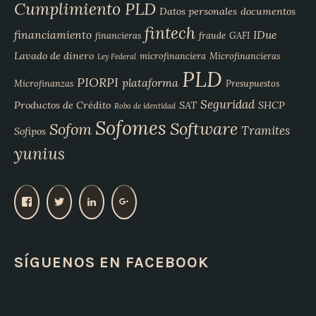
Cumplimiento PLD
Datos personales
documentos
fintech
financiamiento
IDue
financieras
fraude
GAFI
Lavado de dinero
microfinanciera
Microfinancieras
Ley Federal
PLD
PIORPI
plataforma
Microfinanzas
Presupuestos
Seguridad
Productos de Crédito
SAT
SHCP
Robo de identidad
Sofomes
Software
Sofom
Tramites
Sofipos
yunius
V
V
V
V
e
e
e
e
r
r
r
r
p
p
p
p
SÍGUENOS EN FACEBOOK
e
e
e
e
r
r
r
r
f
f
f
f
i
i
i
i
l
l
l
l