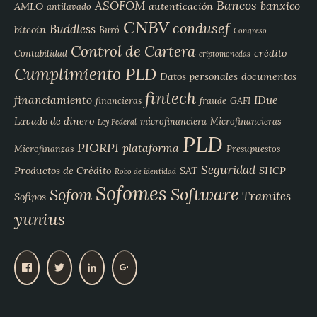
Bancos
ASOFOM
banxico
AMLO
autenticación
antilavado
CNBV
condusef
Buddless
bitcoin
Buró
Congreso
Control de Cartera
crédito
Contabilidad
criptomonedas
Cumplimiento PLD
Datos personales
documentos
fintech
financiamiento
IDue
financieras
fraude
GAFI
Lavado de dinero
microfinanciera
Microfinancieras
Ley Federal
PLD
PIORPI
plataforma
Microfinanzas
Presupuestos
Seguridad
Productos de Crédito
SAT
SHCP
Robo de identidad
Sofomes
Software
Sofom
Tramites
Sofipos
yunius
V
V
V
V
e
e
e
e
r
r
r
r