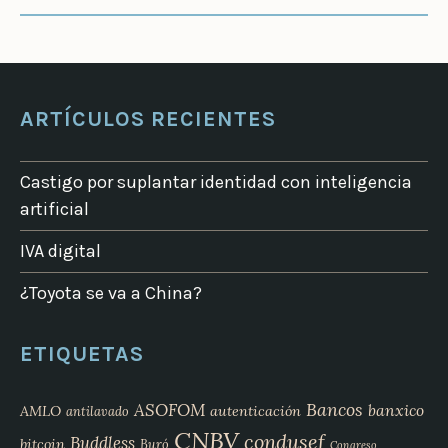
ARTÍCULOS RECIENTES
Castigo por suplantar identidad con inteligencia
artificial
IVA digital
¿Toyota se va a China?
ETIQUETAS
Bancos
ASOFOM
banxico
AMLO
autenticación
antilavado
CNBV
condusef
Buddless
bitcoin
Buró
Congreso