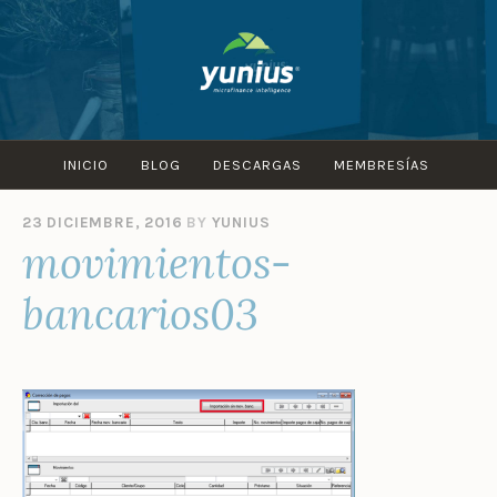
Skip
to
content
INICIO
BLOG
DESCARGAS
MEMBRESÍAS
23 DICIEMBRE, 2016
BY
YUNIUS
movimientos-
bancarios03