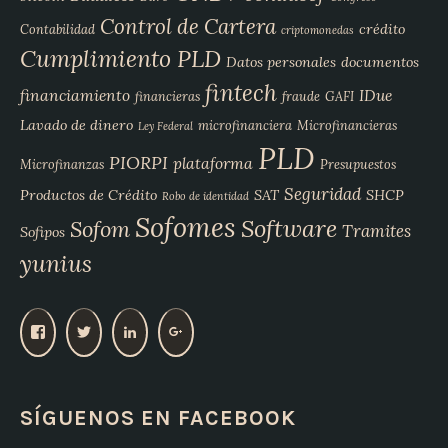
Control de Cartera
crédito
Contabilidad
criptomonedas
Cumplimiento PLD
Datos personales
documentos
fintech
financiamiento
IDue
financieras
fraude
GAFI
Lavado de dinero
microfinanciera
Microfinancieras
Ley Federal
PLD
PIORPI
plataforma
Microfinanzas
Presupuestos
Seguridad
Productos de Crédito
SAT
SHCP
Robo de identidad
Sofomes
Software
Sofom
Tramites
Sofipos
yunius
V
V
V
V
e
e
e
e
r
r
r
r
p
p
p
p
SÍGUENOS EN FACEBOOK
e
e
e
e
r
r
r
r