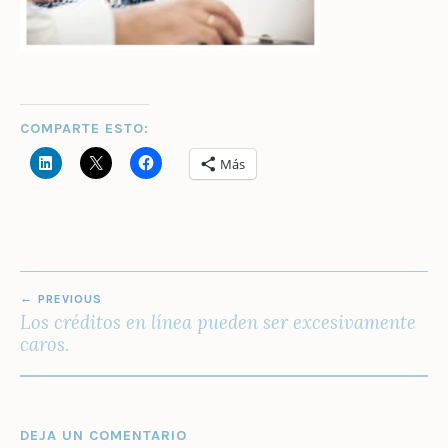
COMPARTE ESTO:
Más
NAVEGACIÓN
PREVIOUS
DE
Los créditos en línea pueden ser excesivamente
ENTRADAS
caros.
DEJA UN COMENTARIO