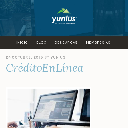
Skip
to
content
INICIO
BLOG
DESCARGAS
MEMBRESÍAS
24 OCTUBRE, 2019
BY
YUNIUS
CréditoEnLínea