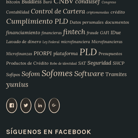
CNBV
condusef
Buddless
bitcoin
Buró
Congreso
Control de Cartera
crédito
Contabilidad
criptomonedas
Cumplimiento PLD
Datos personales
documentos
fintech
financiamiento
IDue
financieras
fraude
GAFI
Lavado de dinero
microfinanciera
Microfinancieras
Ley Federal
PLD
PIORPI
plataforma
Microfinanzas
Presupuestos
Seguridad
Productos de Crédito
SAT
SHCP
Robo de identidad
Sofomes
Software
Sofom
Tramites
Sofipos
yunius
V
V
V
V
e
e
e
e
r
r
r
r
p
p
p
p
SÍGUENOS EN FACEBOOK
e
e
e
e
r
r
r
r