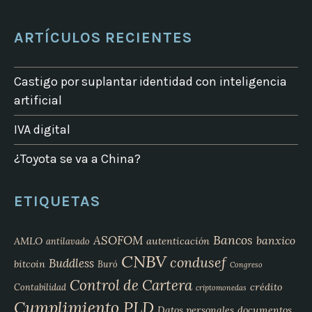
ARTÍCULOS RECIENTES
Castigo por suplantar identidad con inteligencia
artificial
IVA digital
¿Toyota se va a China?
ETIQUETAS
Bancos
ASOFOM
banxico
AMLO
autenticación
antilavado
CNBV
condusef
Buddless
bitcoin
Buró
Congreso
Control de Cartera
crédito
Contabilidad
criptomonedas
Cumplimiento PLD
Datos personales
documentos