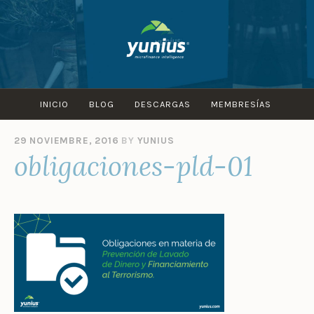
Skip
to
content
INICIO
BLOG
DESCARGAS
MEMBRESÍAS
29 NOVIEMBRE, 2016
BY
YUNIUS
obligaciones-pld-01