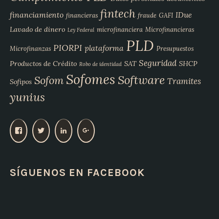
fintech
financiamiento
IDue
financieras
fraude
GAFI
Lavado de dinero
microfinanciera
Microfinancieras
Ley Federal
PLD
PIORPI
plataforma
Microfinanzas
Presupuestos
Seguridad
Productos de Crédito
SAT
SHCP
Robo de identidad
Sofomes
Software
Sofom
Tramites
Sofipos
yunius
V
V
V
V
e
e
e
e
r
r
r
r
p
p
p
p
SÍGUENOS EN FACEBOOK
e
e
e
e
r
r
r
r
f
f
f
f
i
i
i
i
l
l
l
l
d
d
d
d