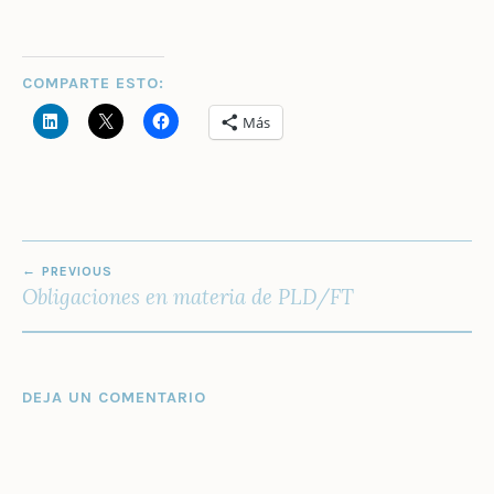
COMPARTE ESTO:
Más
NAVEGACIÓN
PREVIOUS
DE
Obligaciones en materia de PLD/FT
ENTRADAS
DEJA UN COMENTARIO