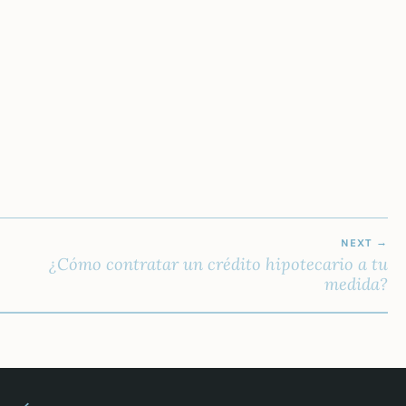
NEXT
¿Cómo contratar un crédito hipotecario a tu
medida?