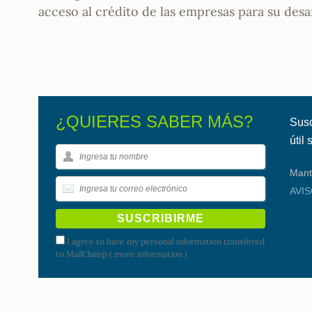
acceso al crédito de las empresas para su desa
¿QUIERES SABER MÁS?
Susc
útil
Mant
AVI
I agree to have my personal information transfered
to MailChimp (
more information
)