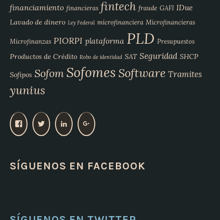
fintech
financiamiento
IDue
financieras
fraude
GAFI
Lavado de dinero
microfinanciera
Microfinancieras
Ley Federal
PLD
PIORPI
plataforma
Microfinanzas
Presupuestos
Seguridad
Productos de Crédito
SAT
SHCP
Robo de identidad
Sofomes
Software
Sofom
Tramites
Sofipos
yunius
V
V
V
V
e
e
e
e
r
r
r
r
p
p
p
p
SÍGUENOS EN FACEBOOK
e
e
e
e
r
r
r
r
f
f
f
f
i
i
i
i
l
l
l
l
d
d
d
d
e
e
e
e
SÍGUENOS EN TWITTER