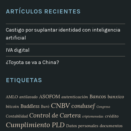
ARTÍCULOS RECIENTES
Castigo por suplantar identidad con inteligencia
artificial
IVA digital
¿Toyota se va a China?
ETIQUETAS
Bancos
ASOFOM
banxico
AMLO
autenticación
antilavado
CNBV
condusef
Buddless
bitcoin
Buró
Congreso
Control de Cartera
crédito
Contabilidad
criptomonedas
Cumplimiento PLD
Datos personales
documentos