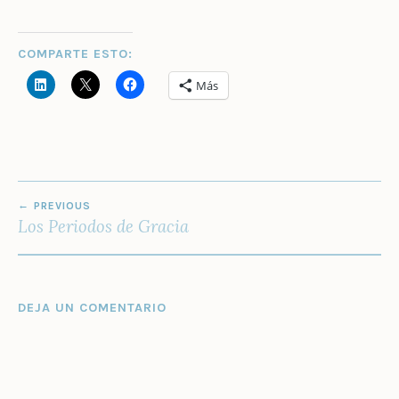
COMPARTE ESTO:
Más
NAVEGACIÓN
PREVIOUS
DE
Los Periodos de Gracia
ENTRADAS
DEJA UN COMENTARIO