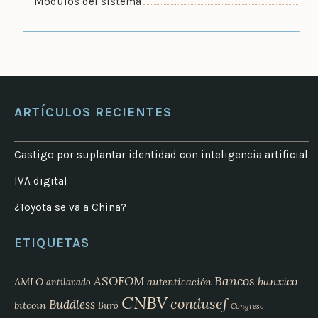
Módulos del sistema
ARTÍCULOS RECIENTES
Castigo por suplantar identidad con inteligencia artificial
IVA digital
¿Toyota se va a China?
ETIQUETAS
Bancos
ASOFOM
banxico
AMLO
autenticación
antilavado
CNBV
condusef
Buddless
bitcoin
Buró
Congreso