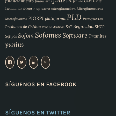
fintech
financiamiento
IDue
financieras
fraude
GAFI
Lavado de dinero
microfinanciera
Microfinancieras
Ley Federal
PLD
PIORPI
plataforma
Microfinanzas
Presupuestos
Seguridad
Productos de Crédito
SAT
SHCP
Robo de identidad
Sofomes
Software
Sofom
Tramites
Sofipos
yunius
V
V
V
V
e
e
e
e
r
r
r
r
p
p
p
p
SÍGUENOS EN FACEBOOK
e
e
e
e
r
r
r
r
f
f
f
f
i
i
i
i
l
l
l
l
d
d
d
d
e
e
e
e
SÍGUENOS EN TWITTER
Y
Y
y
1