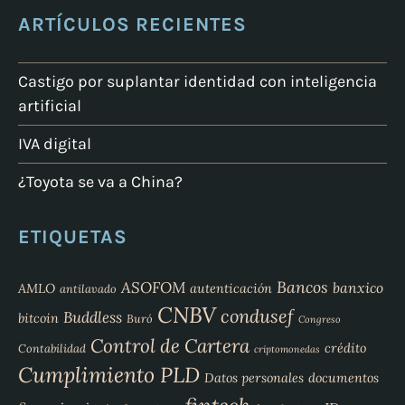
ARTÍCULOS RECIENTES
Castigo por suplantar identidad con inteligencia
artificial
IVA digital
¿Toyota se va a China?
ETIQUETAS
Bancos
ASOFOM
banxico
AMLO
autenticación
antilavado
CNBV
condusef
Buddless
bitcoin
Buró
Congreso
Control de Cartera
crédito
Contabilidad
criptomonedas
Cumplimiento PLD
Datos personales
documentos