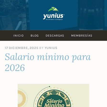
Skip
to
content
INICIO
BLOG
DESCARGAS
MEMBRESÍAS
17 DICIEMBRE, 2025
BY
YUNIUS
Salario mínimo para
2026