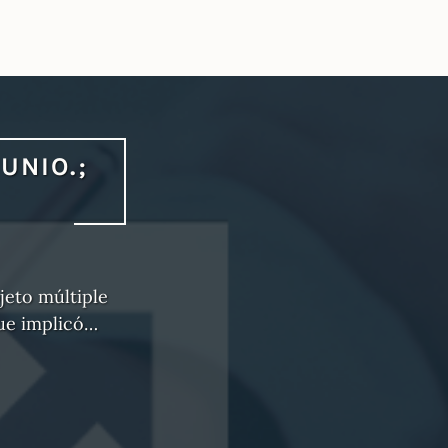
UNIO.;
bjeto múltiple
que implicó…