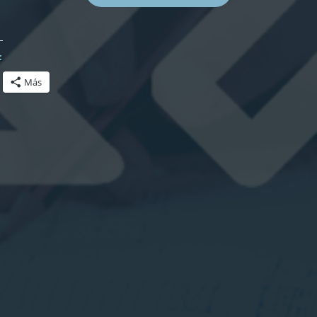
A
N
A
N
C
:
I
A
Más
S
D
E
S
O
F
O
M
E
S
C
A
E
N
5
8
%
A
J
U
N
I