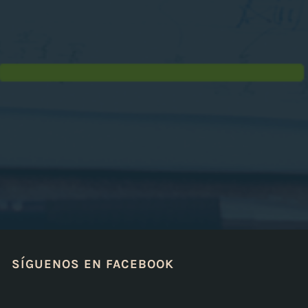
O
.
;
C
N
B
V
»
SÍGUENOS EN FACEBOOK