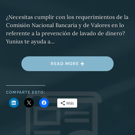
¿Necesitas cumplir con los requerimientos de la
Comisión Nacional Bancaria y de Valores en lo
referente a la prevención de lavado de dinero?
Yunius te ayuda a…
«
READ MORE
Y
U
N
I
U
S
COMPARTE ESTO:
Y
S
Más
U
S
L
I
S
T
A