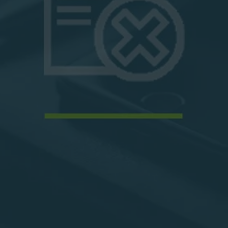
S
N
E
G
R
A
S
»