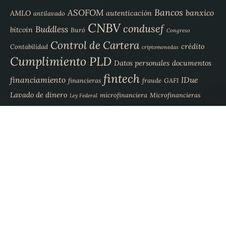
Bancos
ASOFOM
banxico
AMLO
autenticación
antilavado
CNBV
condusef
Buddless
bitcoin
Buró
Congreso
Control de Cartera
crédito
Contabilidad
criptomonedas
Cumplimiento PLD
Datos personales
documentos
fintech
financiamiento
IDue
financieras
fraude
GAFI
Lavado de dinero
microfinanciera
Microfinancieras
Ley Federal
PLD
PIORPI
plataforma
Microfinanzas
Presupuestos
Seguridad
Productos de Crédito
SAT
SHCP
Robo de identidad
Sofomes
Software
Sofom
Tramites
Sofipos
yunius
V
V
V
V
e
e
e
e