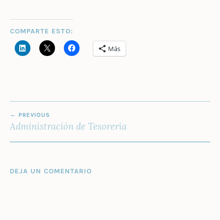
COMPARTE ESTO:
Más
NAVEGACIÓN
PREVIOUS
DE
Administración de Tesorería
ENTRADAS
DEJA UN COMENTARIO