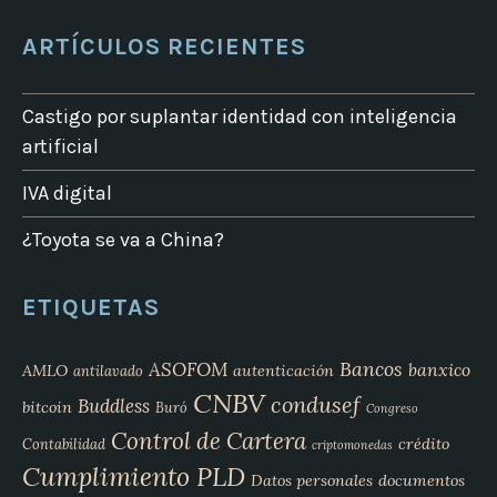
ARTÍCULOS RECIENTES
Castigo por suplantar identidad con inteligencia
artificial
IVA digital
¿Toyota se va a China?
ETIQUETAS
Bancos
ASOFOM
banxico
AMLO
autenticación
antilavado
CNBV
condusef
Buddless
bitcoin
Buró
Congreso
Control de Cartera
crédito
Contabilidad
criptomonedas
Cumplimiento PLD
Datos personales
documentos