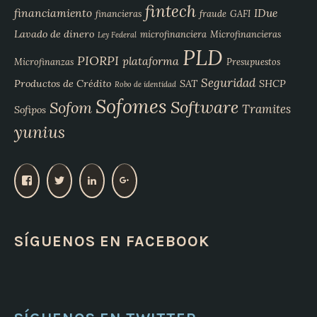
fintech
financiamiento
IDue
financieras
fraude
GAFI
Lavado de dinero
microfinanciera
Microfinancieras
Ley Federal
PLD
PIORPI
plataforma
Microfinanzas
Presupuestos
Seguridad
Productos de Crédito
SAT
SHCP
Robo de identidad
Sofomes
Software
Sofom
Tramites
Sofipos
yunius
V
V
V
V
e
e
e
e
r
r
r
r
p
p
p
p
SÍGUENOS EN FACEBOOK
e
e
e
e
r
r
r
r
f
f
f
f
i
i
i
i
l
l
l
l
d
d
d
d
e
e
e
e