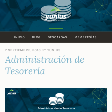
Skip
to
content
INICIO
BLOG
DESCARGAS
MEMBRESÍAS
7 SEPTIEMBRE, 2016
BY
YUNIUS
Administración de
Tesorería