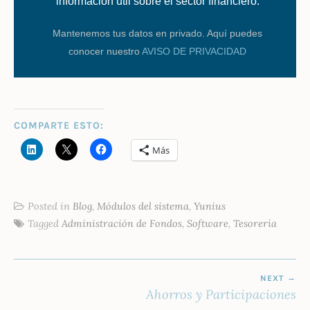
información útil sobre el sector financiero.
Mantenemos tus datos en privado. Aquí puedes
conocer nuestro
AVISO DE PRIVACIDAD
COMPARTE ESTO:
Más
Posted in
Blog
,
Módulos del sistema
,
Yunius
Tagged
Administración de Fondos
,
Software
,
Tesorería
NAVEGACIÓN
NEXT
DE
Ahorros y Participaciones