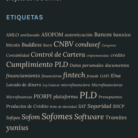
ETIQUETAS
Bancos
ASOFOM
banxico
AMLO
autenticación
antilavado
CNBV
condusef
Buddless
bitcoin
Buró
Congreso
Control de Cartera
crédito
Contabilidad
criptomonedas
Cumplimiento PLD
Datos personales
documentos
fintech
financiamiento
IDue
financieras
fraude
GAFI
Lavado de dinero
microfinanciera
Microfinancieras
Ley Federal
PLD
PIORPI
plataforma
Microfinanzas
Presupuestos
Seguridad
Productos de Crédito
SAT
SHCP
Robo de identidad
Sofomes
Software
Sofom
Tramites
Sofipos
yunius