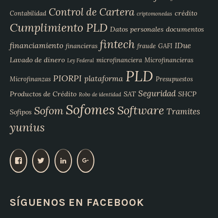
Control de Cartera
crédito
Contabilidad
criptomonedas
Cumplimiento PLD
Datos personales
documentos
fintech
financiamiento
IDue
financieras
fraude
GAFI
Lavado de dinero
microfinanciera
Microfinancieras
Ley Federal
PLD
PIORPI
plataforma
Microfinanzas
Presupuestos
Seguridad
Productos de Crédito
SAT
SHCP
Robo de identidad
Sofomes
Software
Sofom
Tramites
Sofipos
yunius
V
V
V
V
e
e
e
e
r
r
r
r
p
p
p
p
SÍGUENOS EN FACEBOOK
e
e
e
e
r
r
r
r