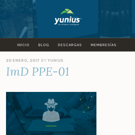
Skip
to
content
INICIO
BLOG
DESCARGAS
MEMBRESÍAS
20 ENERO, 2017
BY
YUNIUS
ImD PPE-01