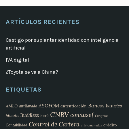
ARTÍCULOS RECIENTES
Castigo por suplantar identidad con inteligencia
artificial
IVA digital
¿Toyota se va a China?
ETIQUETAS
Bancos
ASOFOM
banxico
AMLO
autenticación
antilavado
CNBV
condusef
Buddless
bitcoin
Buró
Congreso
Control de Cartera
crédito
Contabilidad
criptomonedas