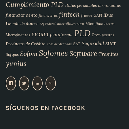
Cumplimiento PLD
Datos personales
documentos
fintech
financiamiento
IDue
financieras
fraude
GAFI
Lavado de dinero
microfinanciera
Microfinancieras
Ley Federal
PLD
PIORPI
plataforma
Microfinanzas
Presupuestos
Seguridad
Productos de Crédito
SAT
SHCP
Robo de identidad
Sofomes
Software
Sofom
Tramites
Sofipos
yunius
V
V
V
V
e
e
e
e
r
r
r
r
p
p
p
p
SÍGUENOS EN FACEBOOK
e
e
e
e
r
r
r
r
f
f
f
f
i
i
i
i
l
l
l
l