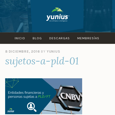
Skip
to
content
INICIO
BLOG
DESCARGAS
MEMBRESÍAS
8 DICIEMBRE, 2016
BY
YUNIUS
sujetos-a-pld-01