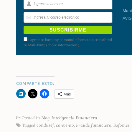
Mant
AVI
I agree to have my personal information transfered
to MailChimp (
more information
)
COMPARTE ESTO:
Más
Posted in
Blog
,
Inteligencia Financiera
Tagged
condusef
,
convenio
,
Fraude financiero
,
Sofomes