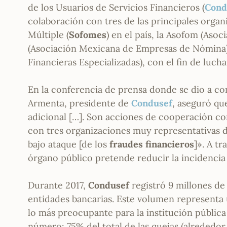
de los Usuarios de Servicios Financieros (
Cond
colaboración con tres de las principales orga
Múltiple (
Sofomes
) en el país, la Asofom (As
(Asociación Mexicana de Empresas de Nómina)
Financieras Especializadas), con el fin de luch
En la conferencia de prensa donde se dio a c
Armenta, presidente de
Condusef
, aseguró qu
adicional […]. Son acciones de cooperación co
con tres organizaciones muy representativas 
bajo ataque [de los
fraudes financieros
]». A t
órgano público pretende reducir la incidencia
Durante 2017,
Condusef
registró 9 millones de
entidades bancarias. Este volumen representa
lo más preocupante para la institución pública
número: 75% del total de las quejas (alrededor