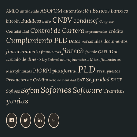
Bancos
ASOFOM
banxico
AMLO
autenticación
antilavado
CNBV
condusef
Buddless
bitcoin
Buró
Congreso
Control de Cartera
crédito
Contabilidad
criptomonedas
Cumplimiento PLD
Datos personales
documentos
fintech
financiamiento
IDue
financieras
fraude
GAFI
Lavado de dinero
microfinanciera
Microfinancieras
Ley Federal
PLD
PIORPI
plataforma
Microfinanzas
Presupuestos
Seguridad
Productos de Crédito
SAT
SHCP
Robo de identidad
Sofomes
Software
Sofom
Tramites
Sofipos
yunius
V
V
V
V
e
e
e
e