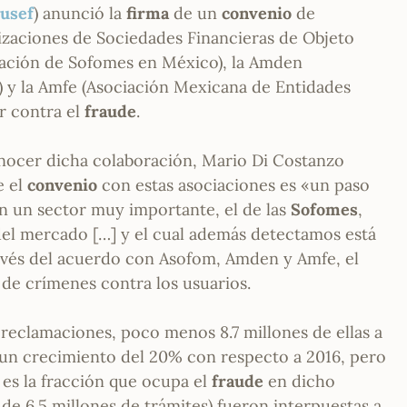
usef
) anunció la
firma
de un
convenio
de
nizaciones de Sociedades Financieras de Objeto
ociación de Sofomes en México), la Amden
 y la Amfe (Asociación Mexicana de Entidades
ar contra el
fraude
.
onocer dicha colaboración, Mario Di Costanzo
e el
convenio
con estas asociaciones es «un paso
n un sector muy importante, el de las
Sofomes
,
del mercado […] y el cual además detectamos está
ravés del acuerdo con Asofom, Amden y Amfe, el
 de crímenes contra los usuarios.
 reclamaciones, poco menos 8.7 millones de ellas a
 un crecimiento del 20% con respecto a 2016, pero
 es la fracción que ocupa el
fraude
en dicho
 de 6.5 millones de trámites) fueron interpuestas a