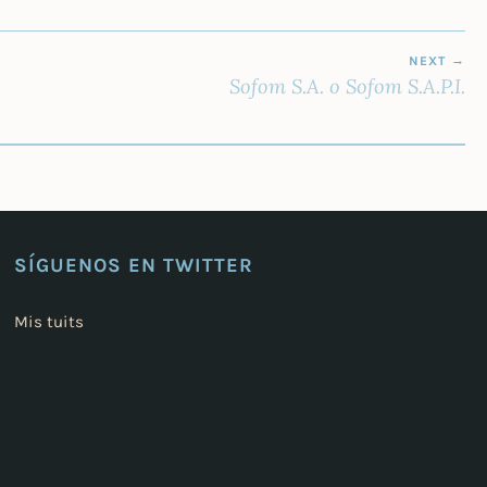
NEXT
Sofom S.A. o Sofom S.A.P.I.
SÍGUENOS EN TWITTER
Mis tuits