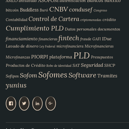
Bancos
ASOFOM
banxico
AMLO
autenticación
antilavado
CNBV
condusef
Buddless
bitcoin
Buró
Congreso
Control de Cartera
crédito
Contabilidad
criptomonedas
Cumplimiento PLD
Datos personales
documentos
fintech
financiamiento
IDue
financieras
fraude
GAFI
Lavado de dinero
microfinanciera
Microfinancieras
Ley Federal
PLD
PIORPI
plataforma
Microfinanzas
Presupuestos
Seguridad
Productos de Crédito
SAT
SHCP
Robo de identidad
Sofomes
Software
Sofom
Tramites
Sofipos
yunius
V
V
V
V
e
e
e
e
r
r
r
r
p
p
p
p
e
e
e
e