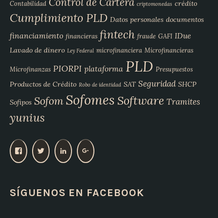
Control de Cartera
crédito
Contabilidad
criptomonedas
Cumplimiento PLD
Datos personales
documentos
fintech
financiamiento
IDue
financieras
fraude
GAFI
Lavado de dinero
microfinanciera
Microfinancieras
Ley Federal
PLD
PIORPI
plataforma
Microfinanzas
Presupuestos
Seguridad
Productos de Crédito
SAT
SHCP
Robo de identidad
Sofomes
Software
Sofom
Tramites
Sofipos
yunius
V
V
V
V
e
e
e
e
r
r
r
r
p
p
p
p
SÍGUENOS EN FACEBOOK
e
e
e
e
r
r
r
r
f
f
f
f
i
i
i
i