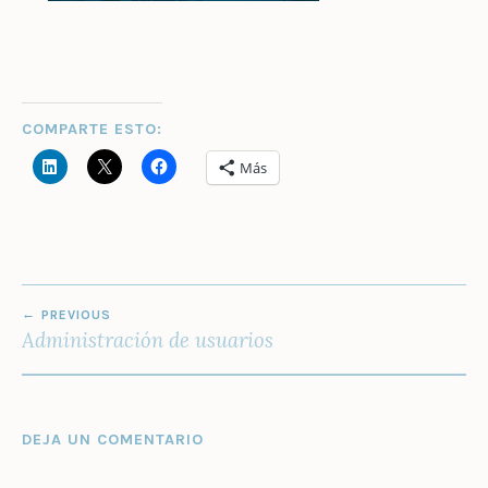
COMPARTE ESTO:
Más
NAVEGACIÓN
PREVIOUS
DE
Administración de usuarios
ENTRADAS
DEJA UN COMENTARIO