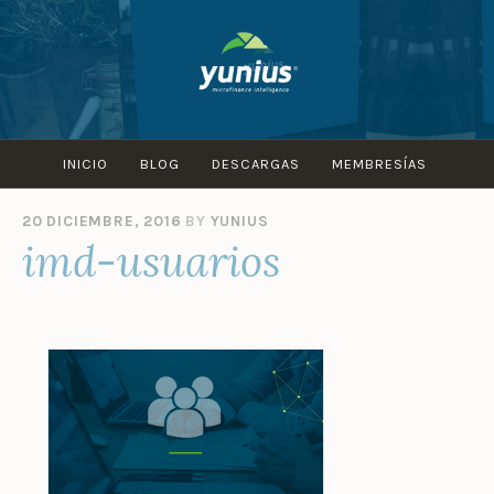
Skip
to
content
INICIO
BLOG
DESCARGAS
MEMBRESÍAS
20 DICIEMBRE, 2016
BY
YUNIUS
imd-usuarios