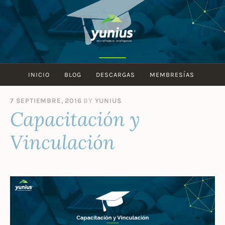
Skip
to
content
INICIO
BLOG
DESCARGAS
MEMBRESÍAS
7 SEPTIEMBRE, 2016
BY
YUNIUS
Capacitación y
Vinculación