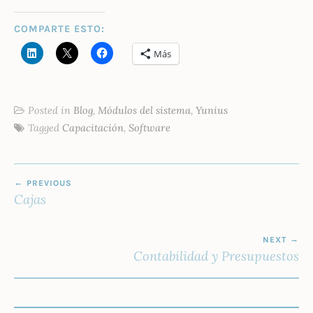
COMPARTE ESTO:
Más
Posted in
Blog
,
Módulos del sistema
,
Yunius
Tagged
Capacitación
,
Software
NAVEGACIÓN
PREVIOUS
DE
Cajas
ENTRADAS
NEXT
Contabilidad y Presupuestos