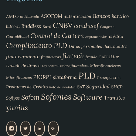
Bancos
ASOFOM
banxico
AMLO
autenticación
antilavado
CNBV
condusef
Buddless
bitcoin
Buró
Congreso
Control de Cartera
crédito
Contabilidad
criptomonedas
Cumplimiento PLD
Datos personales
documentos
fintech
financiamiento
IDue
financieras
fraude
GAFI
Lavado de dinero
microfinanciera
Microfinancieras
Ley Federal
PLD
PIORPI
plataforma
Microfinanzas
Presupuestos
Seguridad
Productos de Crédito
SAT
SHCP
Robo de identidad
Sofomes
Software
Sofom
Tramites
Sofipos
yunius
V
V
V
V