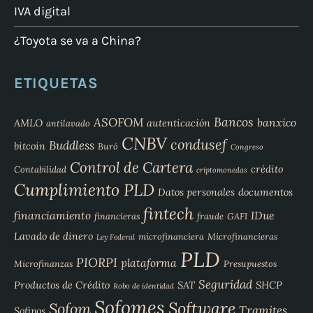
IVA digital
¿Toyota se va a China?
ETIQUETAS
Bancos
ASOFOM
banxico
AMLO
autenticación
antilavado
CNBV
condusef
Buddless
bitcoin
Buró
Congreso
Control de Cartera
crédito
Contabilidad
criptomonedas
Cumplimiento PLD
Datos personales
documentos
fintech
financiamiento
IDue
financieras
fraude
GAFI
Lavado de dinero
microfinanciera
Microfinancieras
Ley Federal
PLD
PIORPI
plataforma
Microfinanzas
Presupuestos
Seguridad
Productos de Crédito
SAT
SHCP
Robo de identidad
Sofomes
Software
Sofom
Tramites
Sofipos