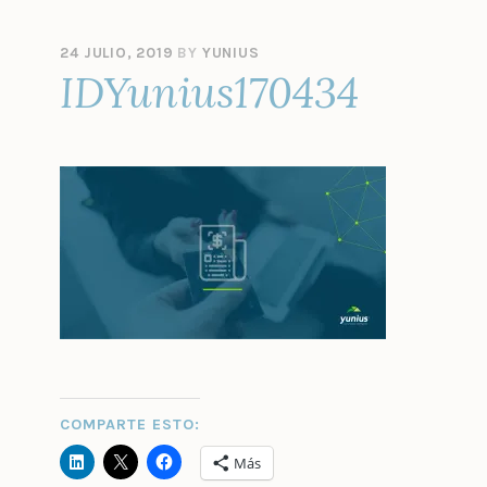
24 JULIO, 2019
BY
YUNIUS
IDYunius170434
COMPARTE ESTO:
Más