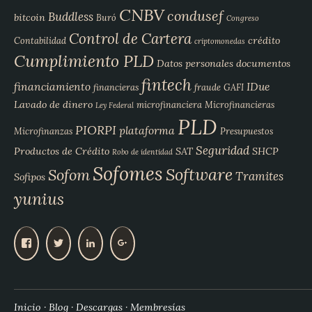
CNBV
condusef
Buddless
bitcoin
Buró
Congreso
Control de Cartera
crédito
Contabilidad
criptomonedas
Cumplimiento PLD
Datos personales
documentos
fintech
financiamiento
IDue
financieras
fraude
GAFI
Lavado de dinero
microfinanciera
Microfinancieras
Ley Federal
PLD
PIORPI
plataforma
Microfinanzas
Presupuestos
Seguridad
Productos de Crédito
SAT
SHCP
Robo de identidad
Sofomes
Software
Sofom
Tramites
Sofipos
yunius
V
V
V
V
e
e
e
e
r
r
r
r
p
p
p
p
e
e
e
e
Inicio
Blog
Descargas
Membresías