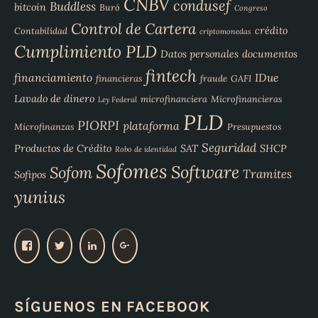
CNBV
condusef
Buddless
bitcoin
Buró
Congreso
Control de Cartera
crédito
Contabilidad
criptomonedas
Cumplimiento PLD
Datos personales
documentos
fintech
financiamiento
IDue
financieras
fraude
GAFI
Lavado de dinero
microfinanciera
Microfinancieras
Ley Federal
PLD
PIORPI
plataforma
Microfinanzas
Presupuestos
Seguridad
Productos de Crédito
SAT
SHCP
Robo de identidad
Sofomes
Software
Sofom
Tramites
Sofipos
yunius
V
V
V
V
e
e
e
e
r
r
r
r
p
p
p
p
SÍGUENOS EN FACEBOOK
e
e
e
e